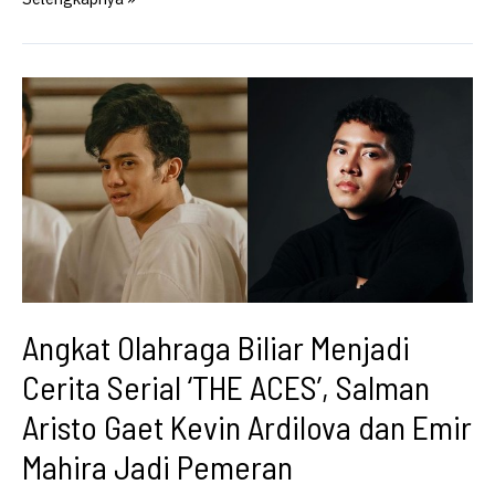
Pertolongan
Ilahi:
Kisah
Nurhayati
Subakat
dan
Doa
di
Balik
Lahirnya
Paragon
Angkat Olahraga Biliar Menjadi
Cerita Serial ‘THE ACES’, Salman
Aristo Gaet Kevin Ardilova dan Emir
Mahira Jadi Pemeran